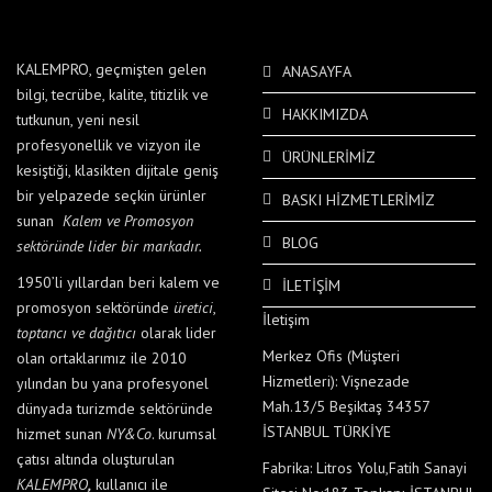
KALEMPRO, geçmişten gelen
ANASAYFA
bilgi, tecrübe, kalite, titizlik ve
HAKKIMIZDA
tutkunun, yeni nesil
profesyonellik ve vizyon ile
ÜRÜNLERİMİZ
kesiştiği, klasikten dijitale geniş
bir yelpazede seçkin ürünler
BASKI HİZMETLERİMİZ
sunan
Kalem ve Promosyon
BLOG
sektöründe
lider bir markadır.
1950’li yıllardan beri kalem ve
İLETİŞİM
promosyon sektöründe
üretici
,
İletişim
toptancı ve dağıtıcı
olarak lider
Merkez Ofis (Müşteri
olan ortaklarımız ile 2010
Hizmetleri): Vişnezade
yılından bu yana profesyonel
Mah.13/5 Beşiktaş 34357
dünyada turizmde sektöründe
İSTANBUL TÜRKİYE
hizmet sunan
NY&Co
. kurumsal
çatısı altında oluşturulan
Fabrika: Litros Yolu,Fatih Sanayi
KALEMPRO
,
kullanıcı ile