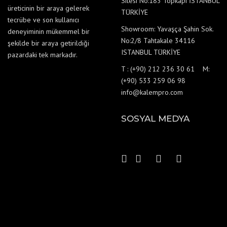
Sitesi No:183 Topkapı İSTANBUL
üreticinin bir araya gelerek
TÜRKİYE
tecrübe ve son kullanıcı
Showroom: Yavaşça Şahin Sok.
deneyiminin mükemmel bir
No:2/8 Tahtakale 34116
şekilde bir araya getirildiği
ISTANBUL TÜRKİYE
pazardaki tek markadır.
T : (+90) 212 236 30 61 M:
(+90) 533 259 06 98
info@kalempro.com
SOSYAL MEDYA
KALEMPRO
KALEMPRO
KALEMPR