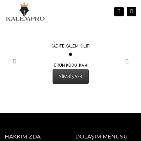
×
Togg
Search
navi
KADİFE KALEM KILIFI
ÜRÜN KODU :KA 4
SİPARİŞ VER
HAKKIMIZDA
DOLAŞIM MENÜSÜ